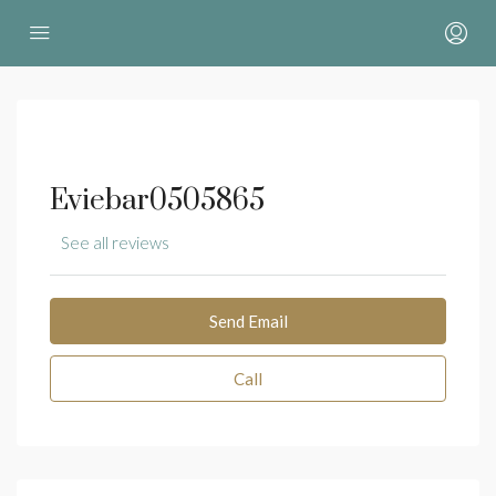
Eviebar0505865
See all reviews
Send Email
Call