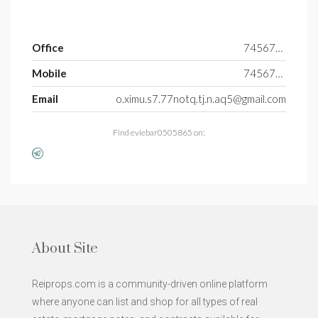
Office
745674855
Mobile
745674855
Email
o.ximu.s7.77notq.tj.n.aq5@gmail.com
Find eviebar0505865 on:
About Site
Reiprops.com is a community-driven online platform
where anyone can list and shop for all types of real