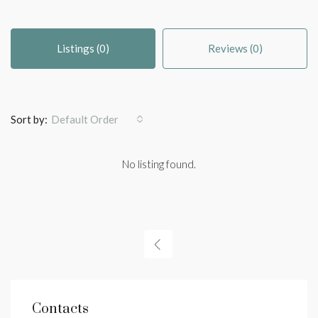
Listings (0)
Reviews (0)
Sort by:
Default Order
No listing found.
Contacts