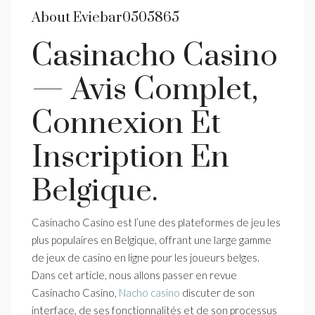
About Eviebar0505865
Casinacho Casino
— Avis Complet,
Connexion Et
Inscription En
Belgique.
Casinacho Casino est l’une des plateformes de jeu les
plus populaires en Belgique, offrant une large gamme
de jeux de casino en ligne pour les joueurs belges.
Dans cet article, nous allons passer en revue
Casinacho Casino,
Nacho casino
discuter de son
interface, de ses fonctionnalités et de son processus